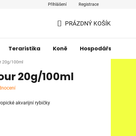
Přihlášení
Registrace
PRÁZDNÝ KOŠÍK
NÁKUPNÍ
KOŠÍK
Teraristika
Koně
Hospodářská zvířa
ur 20g/100ml
lour 20g/100ml
dnocení
opické akvarijní rybičky