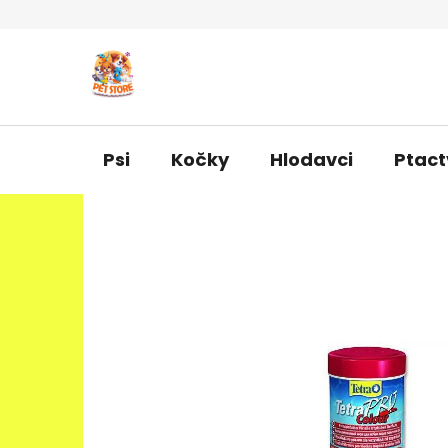
Přejít
na
obsah
Psi
Kočky
Hlodavci
Ptact