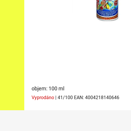
objem: 100 ml
Vyprodáno
| 41/100
EAN:
4004218140646
Z
á