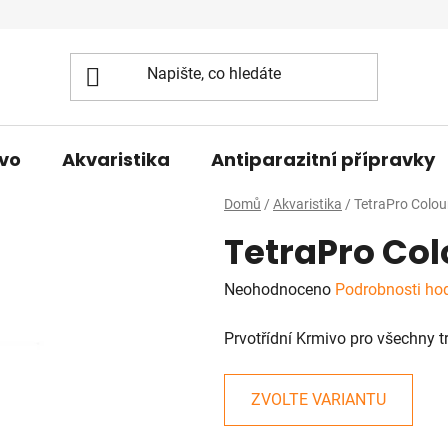
vo
Akvaristika
Antiparazitní přípravky
Domů
/
Akvaristika
/
TetraPro Colo
TetraPro Co
Průměrné
Neohodnoceno
Podrobnosti ho
hodnocení
Prvotřídní Krmivo pro všechny tr
produktu
je
0,0
ZVOLTE VARIANTU
z