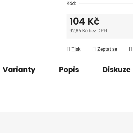
5
Kód:
hvězdiček.
104 Kč
92,86 Kč bez DPH
Měrná cena:
Tisk
Zeptat se
Varianty
Popis
Diskuze