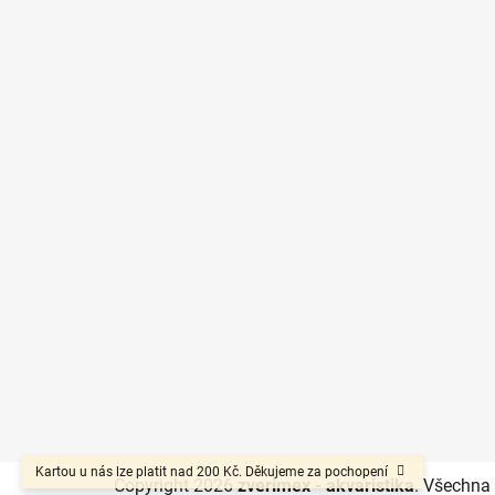
p
a
t
í
Kartou u nás lze platit nad 200 Kč. Děkujeme za pochopení
Copyright 2026
zverimex - akvaristika
. Všechna