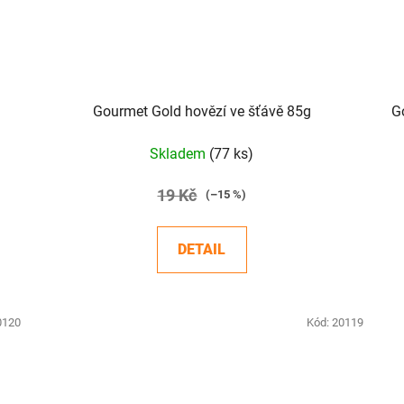
Gourmet Gold hovězí ve šťávě 85g
G
Skladem
(77 ks)
19 Kč
(–15 %)
DETAIL
0120
Kód:
20119