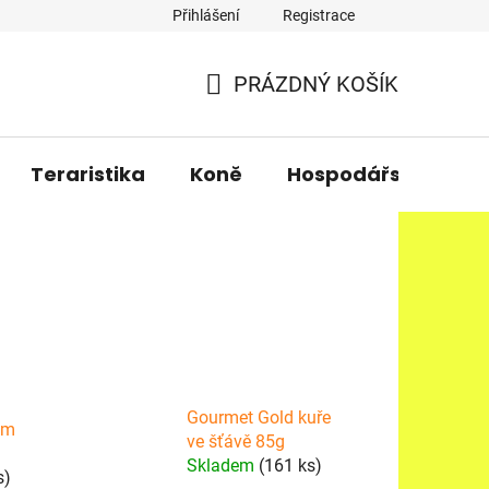
Přihlášení
Registrace
PRÁZDNÝ KOŠÍK
NÁKUPNÍ
KOŠÍK
Teraristika
Koně
Hospodářská zvířa
Gourmet Gold kuře
em
ve šťávě 85g
Skladem
(161 ks)
s)