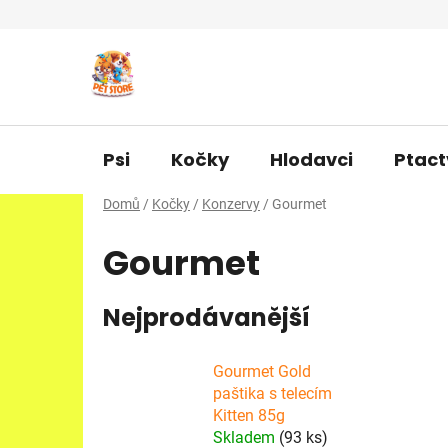
Přejít
na
obsah
Psi
Kočky
Hlodavci
Ptact
Domů
/
Kočky
/
Konzervy
/
Gourmet
Gourmet
Nejprodávanější
Gourmet Gold
paštika s telecím
Kitten 85g
Skladem
(93 ks)