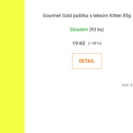
k
t
Gourmet Gold paštika s telecím Kitten 85g
ů
Skladem
(93 ks)
19 Kč
(–15 %)
DETAIL
Kód:
9