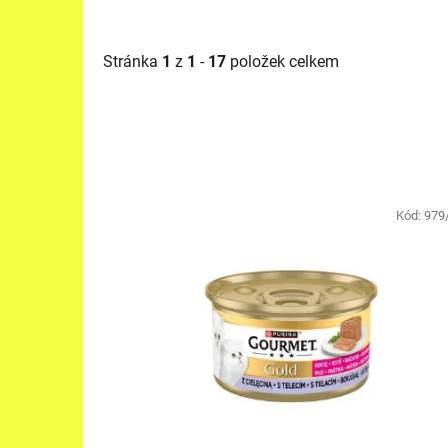
Stránka
1
z
1
-
17
položek celkem
V
ý
Kód:
979
p
i
s
p
r
o
d
u