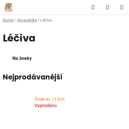
Přejít
Hledat
NÁKUP
na
obsah
KOŠÍK
Domů
/
Akvaristika
/
Léčiva
Léčiva
Na šneky
Nejprodávanější
Šnek-ex 115ml
Vyprodáno