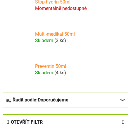
Stop-hydrin 50ml
Momentálně nedostupné
Multi-medikal 50ml
Skladem
(3 ks)
Preventin 50ml
Skladem
(4 ks)
Ř
Řadit podle:
Doporučujeme
a
z
e
OTEVŘÍT FILTR
n