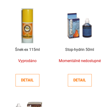
í
V
p
ý
r
p
o
i
d
s
u
p
k
r
t
o
Šnek-ex 115ml
Stop-hydrin 50ml
ů
d
Vyprodáno
Momentálně nedostupné
u
k
t
DETAIL
DETAIL
ů