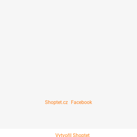
u
Shoptet.cz
Facebook
Vytvořil Shoptet