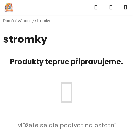
Přejít
Hledat
NÁKUP
na
obsah
KOŠÍK
Domů
/
Vánoce
/
stromky
stromky
Produkty teprve připravujeme.
Můžete se ale podívat na ostatní