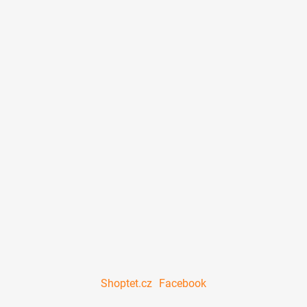
ý
p
i
s
u
Shoptet.cz
Facebook