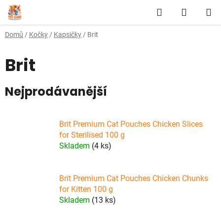
Přejít
Hledat
NÁKUP
na
obsah
KOŠÍK
Domů
/
Kočky
/
Kapsičky
/
Brit
Brit
Nejprodávanější
Brit Premium Cat Pouches Chicken Slices
for Sterilised 100 g
Skladem
(4 ks)
Brit Premium Cat Pouches Chicken Chunks
for Kitten 100 g
Skladem
(13 ks)