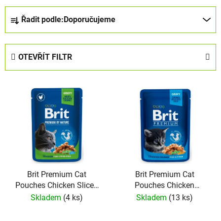
Ř
Řadit podle:
Doporučujeme
a
z
e
OTEVŘÍT FILTR
n
í
V
p
ý
r
p
o
i
d
s
u
p
k
r
t
o
Brit Premium Cat
Brit Premium Cat
ů
Pouches Chicken Slices
Pouches Chicken
d
for Sterilised 100 g
Chunks for Kitten 100 g
Skladem
(4 ks)
Skladem
(13 ks)
u
k