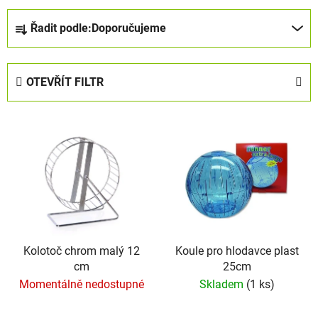
Ř
Řadit podle:
Doporučujeme
a
z
e
OTEVŘÍT FILTR
n
í
V
p
ý
r
p
o
i
d
s
u
p
k
r
t
o
Kolotoč chrom malý 12
Koule pro hlodavce plast
ů
cm
25cm
d
Momentálně nedostupné
Skladem
(1 ks)
u
k