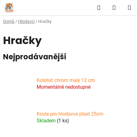
Přejít
Hledat
NÁKUP
na
obsah
KOŠÍK
Domů
/
Hlodavci
/
Hračky
Hračky
Nejprodávanější
Kolotoč chrom malý 12 cm
Momentálně nedostupné
Koule pro hlodavce plast 25cm
Skladem
(1 ks)