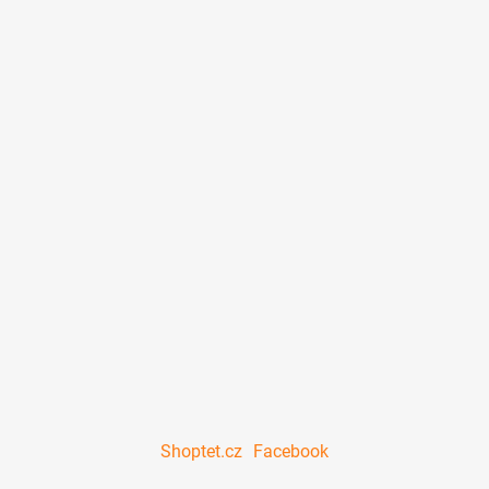
ý
p
i
s
u
Shoptet.cz
Facebook