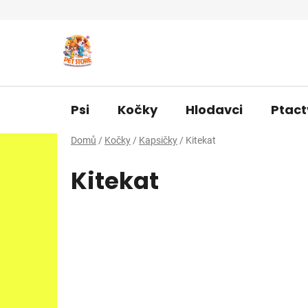
Přejít
na
obsah
Psi
Kočky
Hlodavci
Ptact
Domů
/
Kočky
/
Kapsičky
/
Kitekat
Kitekat