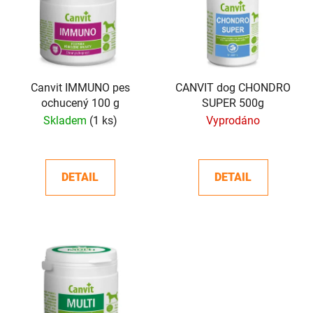
p
o
i
d
s
u
p
k
r
t
o
Canvit IMMUNO pes
CANVIT dog CHONDRO
ů
ochucený 100 g
SUPER 500g
d
Skladem
(1 ks)
Vyprodáno
u
k
t
DETAIL
DETAIL
ů