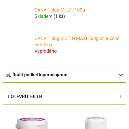
CANVIT dog MULTI 100g
Skladem
(1 ks)
CANVIT dog BIOTIN MAXI 500g ochucené
nad 25kg
Vyprodáno
Ř
Řadit podle:
Doporučujeme
a
z
e
OTEVŘÍT FILTR
n
í
V
p
ý
r