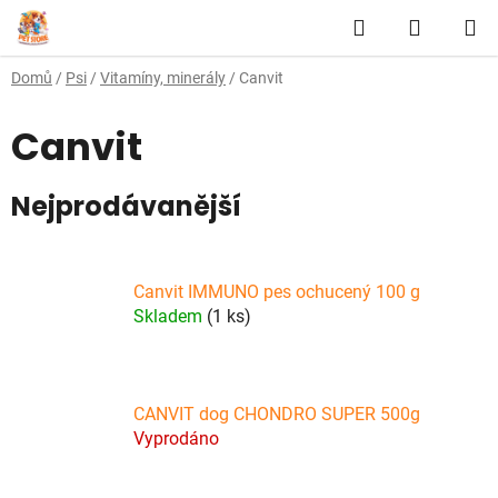
Přejít
Hledat
NÁKUP
na
obsah
KOŠÍK
Domů
/
Psi
/
Vitamíny, minerály
/
Canvit
Canvit
Nejprodávanější
Canvit IMMUNO pes ochucený 100 g
Skladem
(1 ks)
CANVIT dog CHONDRO SUPER 500g
Vyprodáno