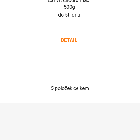
Canvit chodro maxi
500g
do 5ti dnu
DETAIL
5
položek celkem
O
v
l
Z
á
á
d
p
a
a
c
t
í