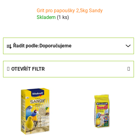
Grit pro papoušky 2,5kg Sandy
Skladem
(1 ks)
Ř
Řadit podle:
Doporučujeme
a
z
e
OTEVŘÍT FILTR
n
í
V
p
ý
r
p
o
i
d
s
u
p
k
r
t