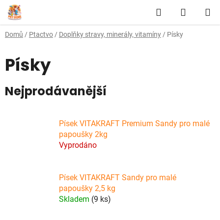
Přejít
Hledat
NÁKUP
na
obsah
KOŠÍK
Domů
/
Ptactvo
/
Doplňky stravy, minerály, vitamíny
/
Písky
Písky
Nejprodávanější
Písek VITAKRAFT Premium Sandy pro malé
papoušky 2kg
Vyprodáno
Písek VITAKRAFT Sandy pro malé
papoušky 2,5 kg
Skladem
(9 ks)