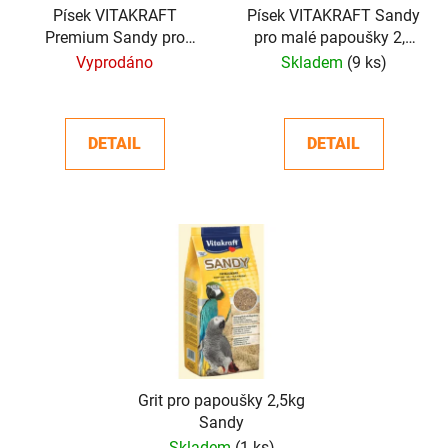
o
Písek VITAKRAFT
Písek VITAKRAFT Sandy
ů
Premium Sandy pro
pro malé papoušky 2,5
d
malé papoušky 2kg
kg
Vyprodáno
Skladem
(9 ks)
u
k
t
DETAIL
DETAIL
ů
Grit pro papoušky 2,5kg
Sandy
Skladem
(1 ks)