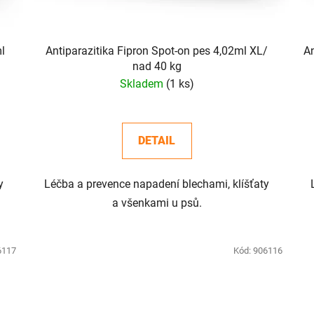
ml
Antiparazitika Fipron Spot-on pes 4,02ml XL/
Ant
nad 40 kg
Skladem
(1 ks)
DETAIL
y
Léčba a prevence napadení blechami, klíšťaty
a všenkami u psů.
6117
Kód:
906116