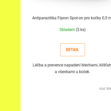
u
k
t
Antiparazitika Fipron Spot-on pro kočky 0,5 
ů
Skladem
(3 ks)
DETAIL
Léčba a prevence napadení blechami, klíšťat
a všenkami u koček.
Kód:
90