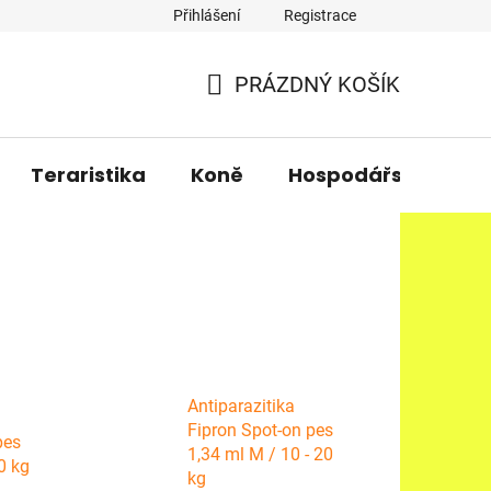
Přihlášení
Registrace
PRÁZDNÝ KOŠÍK
NÁKUPNÍ
KOŠÍK
Teraristika
Koně
Hospodářská zvířa
Antiparazitika
Fipron Spot-on pes
pes
1,34 ml M / 10 - 20
0 kg
kg