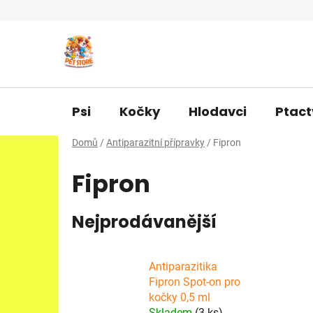
Přejít
na
obsah
Psi
Kočky
Hlodavci
Ptact
Domů
/
Antiparazitní přípravky
/
Fipron
Fipron
Nejprodávanější
Antiparazitika
Fipron Spot-on pro
kočky 0,5 ml
Skladem
(3 ks)