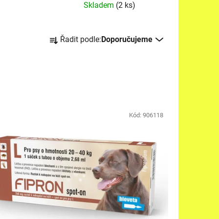
Skladem
(2 ks)
Ř
Řadit podle:
Doporučujeme
a
z
e
n
í
p
Kód:
906118
r
o
d
u
k
t
ů