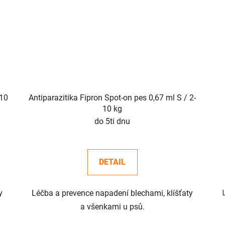
Antiparazitika Fipron Spot-on pes 0,67 ml S / 2-
10 kg
do 5ti dnu
DETAIL
y
Léčba a prevence napadení blechami, klíšťaty
a všenkami u psů.