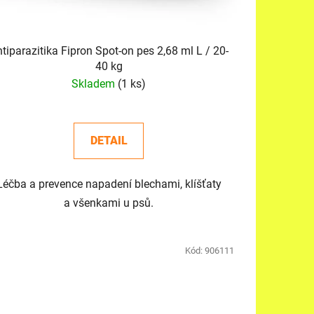
iparazitika Fipron Spot-on pes 2,68 ml L / 20-
40 kg
Skladem
(1 ks)
DETAIL
Léčba a prevence napadení blechami, klíšťaty
a všenkami u psů.
Kód:
906111