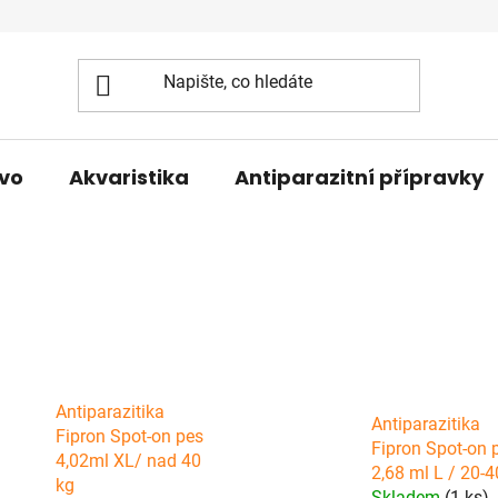
vo
Akvaristika
Antiparazitní přípravky
Antiparazitika
Antiparazitika
Fipron Spot-on pes
Fipron Spot-on 
4,02ml XL/ nad 40
2,68 ml L / 20-4
kg
Skladem
(1 ks)