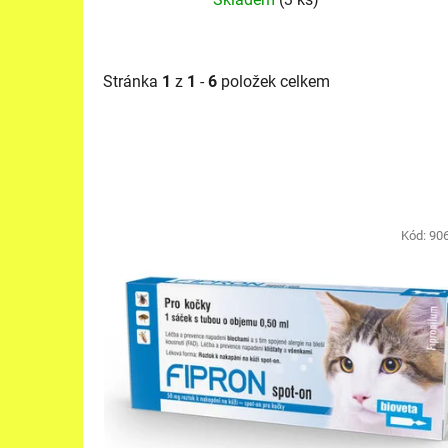
Stránka
1
z
1
-
6
položek celkem
V
ý
Kód:
90
p
i
s
p
r
o
d