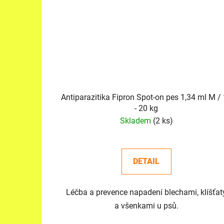
Antiparazitika Fipron Spot-on pes 1,34 ml M / 10
- 20 kg
Skladem
(2 ks)
DETAIL
Léčba a prevence napadení blechami, klíšťat
a všenkami u psů.