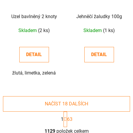
Uzel bavlněný 2 knoty
Jehněčí žaludky 100g
Skladem
(2 ks)
Skladem
(1 ks)
DETAIL
DETAIL
žlutá, limetka, zelená
NAČÍST 18 DALŠÍCH
S
t
1
63
r
O
á
1129
položek celkem
v