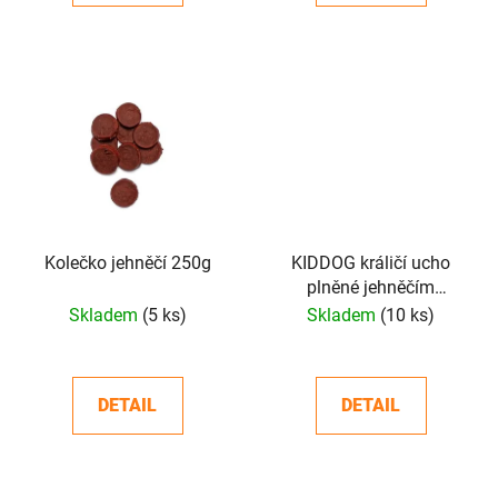
Kolečko jehněčí 250g
KIDDOG králičí ucho
plněné jehněčím
masíčkem 250 g
Skladem
(5 ks)
Skladem
(10 ks)
DETAIL
DETAIL