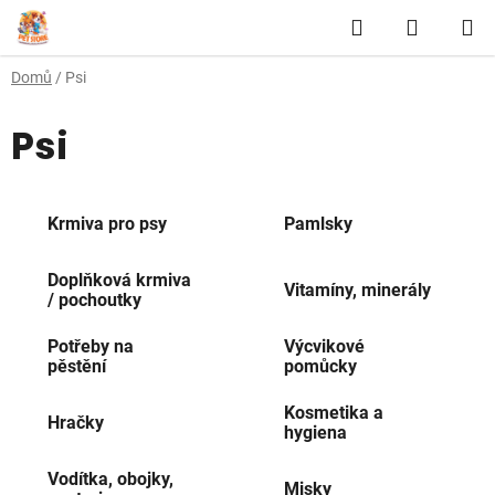
Přejít
Hledat
NÁKUP
na
obsah
KOŠÍK
Domů
/
Psi
Psi
Krmiva pro psy
Pamlsky
Doplňková krmiva
Vitamíny, minerály
/ pochoutky
Potřeby na
Výcvikové
pěstění
pomůcky
Kosmetika a
Hračky
hygiena
Vodítka, obojky,
Misky