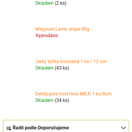
Skladem
(2 ks)
Magnum Lamb stripe 80g
Vyprodáno
Jerky tyčka kroucená 1 ks / 12 cm
Skladem
(43 ks)
Denta-pure kost How MILK 1 ks/8cm
Skladem
(34 ks)
Ř
Řadit podle:
Doporučujeme
a