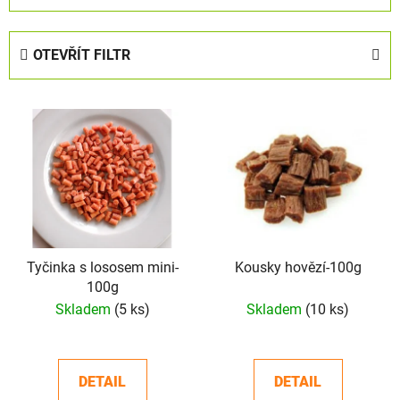
z
e
OTEVŘÍT FILTR
n
í
V
p
ý
r
p
o
i
d
s
u
p
k
r
t
o
Tyčinka s lososem mini-
Kousky hovězí-100g
ů
100g
d
Skladem
(5 ks)
Skladem
(10 ks)
u
k
t
DETAIL
DETAIL
ů