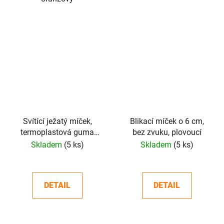
Svítící ježatý míček,
Blikací míček o 6 cm,
termoplastová guma
bez zvuku, plovoucí
(TPR) 5 cm
Skladem
(5 ks)
Skladem
(5 ks)
DETAIL
DETAIL