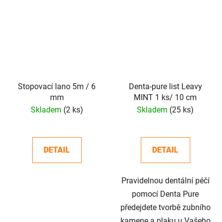
Stopovací lano 5m / 6
Denta-pure list Leavy
mm
MINT 1 ks/ 10 cm
Skladem
(2 ks)
Skladem
(25 ks)
DETAIL
DETAIL
Pravidelnou dentální péčí
pomocí Denta Pure
předejdete tvorbě zubního
kamene a plaku u Vašeho