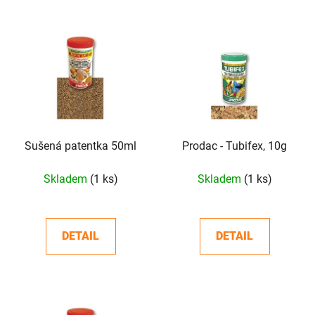
í
V
p
ý
r
p
o
i
d
s
u
p
k
r
t
o
Sušená patentka 50ml
Prodac - Tubifex, 10g
ů
d
Skladem
(1 ks)
Skladem
(1 ks)
u
k
t
DETAIL
DETAIL
ů