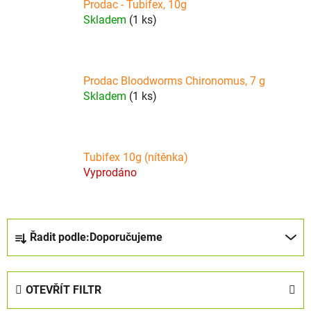
Prodac - Tubifex, 10g
Skladem
(1 ks)
Prodac Bloodworms Chironomus, 7 g
Skladem
(1 ks)
Tubifex 10g (nítěnka)
Vyprodáno
Ř
Řadit podle:
Doporučujeme
a
z
e
OTEVŘÍT FILTR
n