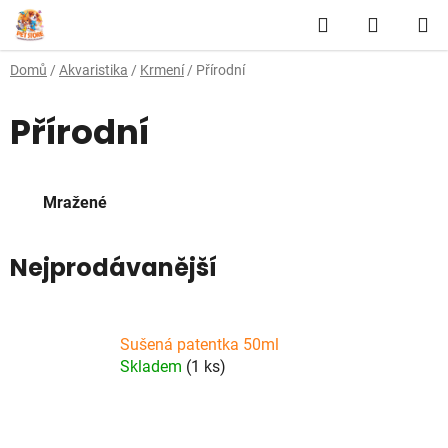
Přejít
Hledat
NÁKUP
na
obsah
KOŠÍK
Domů
/
Akvaristika
/
Krmení
/
Přírodní
Přírodní
Mražené
Nejprodávanější
Sušená patentka 50ml
Skladem
(1 ks)