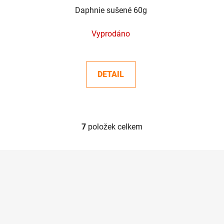
Daphnie sušené 60g
Vyprodáno
DETAIL
7
položek celkem
O
v
l
Z
á
á
d
p
a
a
c
t
í
í
p