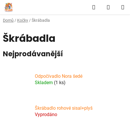
Přejít
Hledat
NÁKUP
na
obsah
KOŠÍK
Domů
/
Kočky
/
Škrábadla
Škrábadla
Nejprodávanější
Odpočívadlo Nora šedé
Skladem
(1 ks)
Škrábadlo rohové sisal+plyš
Vyprodáno