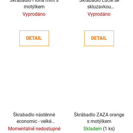
Škrábadlo Floria mint s
Škrábadlo Lucie se
motýlkem
skluzavkou
49x31x64cm
Vyprodáno
Vyprodáno
DETAIL
DETAIL
Škrabadlo nástěnné
Škrábadlo ZAZA orange
economic - velké
s motýlkem
15x62cm
Momentálně nedostupné
Skladem
(1 ks)