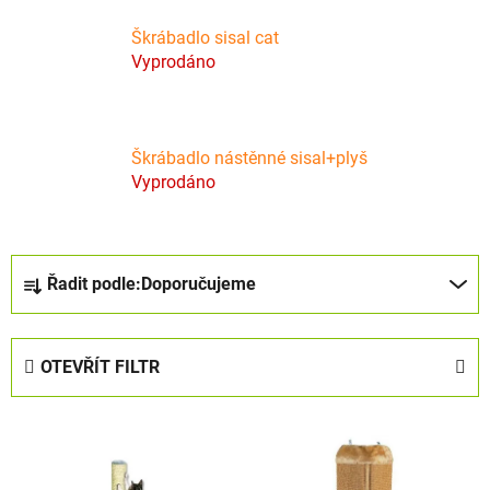
Škrábadlo sisal cat
Vyprodáno
Škrábadlo nástěnné sisal+plyš
Vyprodáno
Ř
Řadit podle:
Doporučujeme
a
z
e
OTEVŘÍT FILTR
n
í
V
p
ý
r