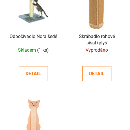
p
o
i
d
s
u
p
k
r
t
o
Odpočívadlo Nora šedé
Škrábadlo rohové
ů
sisal+plyš
d
Skladem
(1 ks)
Vyprodáno
u
k
t
DETAIL
DETAIL
ů