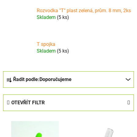
Rozvodka "T" plast zelená, prům. 8 mm, 2ks
Skladem
(5 ks)
T spojka
Skladem
(5 ks)
Ř
Řadit podle:
Doporučujeme
a
z
e
OTEVŘÍT FILTR
n
í
V
p
ý
r