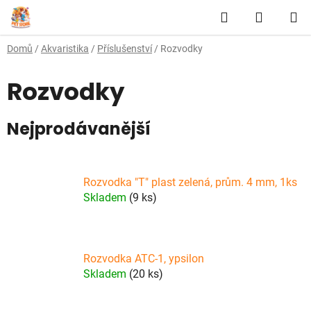
Přejít
Hledat
NÁKUP
na
obsah
KOŠÍK
Domů
/
Akvaristika
/
Příslušenství
/
Rozvodky
Rozvodky
Nejprodávanější
Rozvodka "T" plast zelená, prům. 4 mm, 1ks
Skladem
(9 ks)
Rozvodka ATC-1, ypsilon
Skladem
(20 ks)