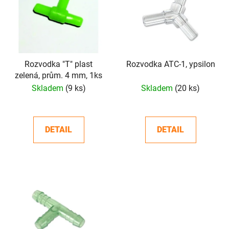
p
o
i
d
s
u
p
k
r
t
o
Rozvodka "T" plast
Rozvodka ATC-1, ypsilon
ů
zelená, prům. 4 mm, 1ks
d
Skladem
(9 ks)
Skladem
(20 ks)
u
k
t
DETAIL
DETAIL
ů