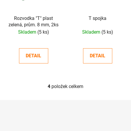
Rozvodka "T" plast
T spojka
zelená, prům. 8 mm, 2ks
Skladem
(5 ks)
Skladem
(5 ks)
DETAIL
DETAIL
4
položek celkem
O
v
l
Z
á
á
d
p
a
a
c