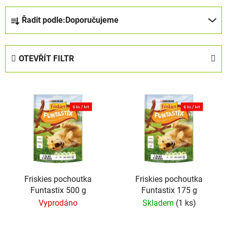
Ř
Řadit podle:
Doporučujeme
a
z
e
OTEVŘÍT FILTR
n
í
V
p
ý
r
p
o
i
d
s
u
p
k
r
t
o
Friskies pochoutka
Friskies pochoutka
ů
Funtastix 500 g
Funtastix 175 g
d
Vyprodáno
Skladem
(1 ks)
u
k