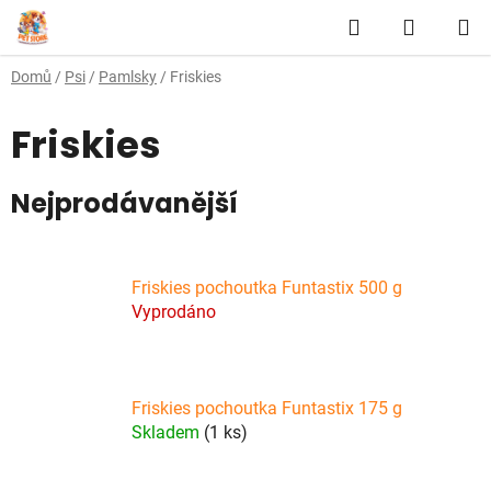
Přejít
Hledat
NÁKUP
na
obsah
KOŠÍK
Domů
/
Psi
/
Pamlsky
/
Friskies
Friskies
Nejprodávanější
Friskies pochoutka Funtastix 500 g
Vyprodáno
Friskies pochoutka Funtastix 175 g
Skladem
(1 ks)