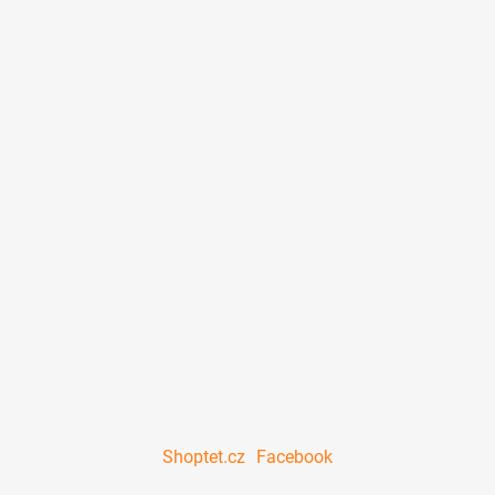
ý
p
i
s
u
Shoptet.cz
Facebook