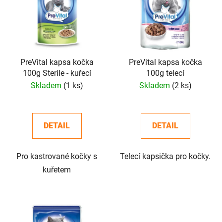
p
o
i
d
s
u
p
k
r
t
o
PreVital kapsa kočka
PreVital kapsa kočka
ů
100g Sterile - kuřecí
100g telecí
d
Skladem
(1 ks)
Skladem
(2 ks)
u
k
t
DETAIL
DETAIL
ů
Pro kastrované kočky s
Telecí kapsička pro kočky.
kuřetem