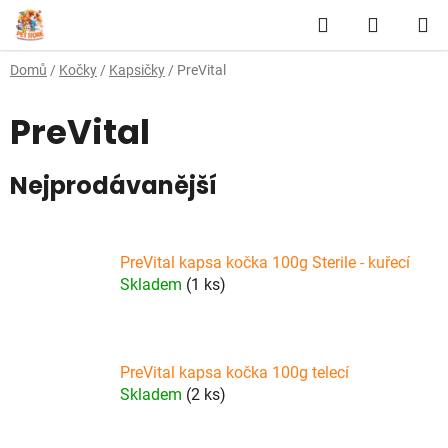
Přejít
Hledat
NÁKUP
na
obsah
KOŠÍK
Domů
/
Kočky
/
Kapsičky
/
PreVital
PreVital
Nejprodávanější
PreVital kapsa kočka 100g Sterile - kuřecí
Skladem
(1 ks)
PreVital kapsa kočka 100g telecí
Skladem
(2 ks)