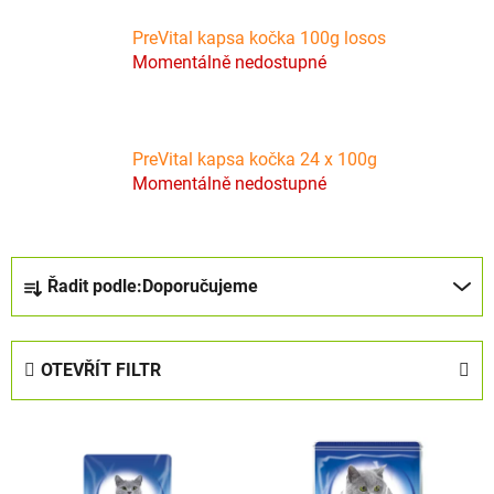
PreVital kapsa kočka 100g losos
Momentálně nedostupné
PreVital kapsa kočka 24 x 100g
Momentálně nedostupné
Ř
Řadit podle:
Doporučujeme
a
z
e
OTEVŘÍT FILTR
n
í
V
p
ý
r