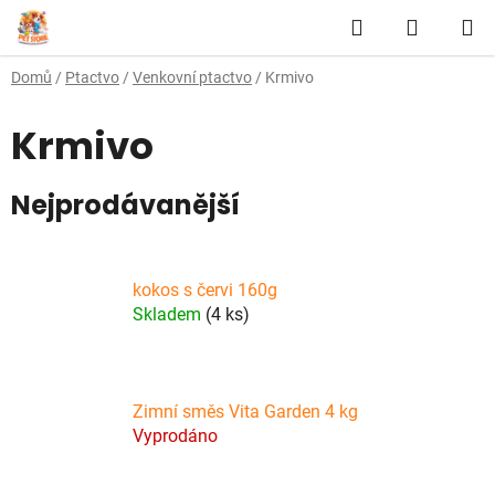
Přejít
Hledat
NÁKUP
na
obsah
KOŠÍK
Domů
/
Ptactvo
/
Venkovní ptactvo
/
Krmivo
Krmivo
Nejprodávanější
kokos s červi 160g
Skladem
(4 ks)
Zimní směs Vita Garden 4 kg
Vyprodáno