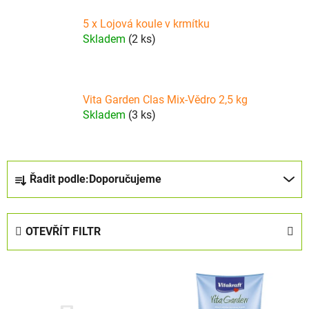
5 x Lojová koule v krmítku
Skladem
(2 ks)
Vita Garden Clas Mix-Vědro 2,5 kg
Skladem
(3 ks)
Ř
Řadit podle:
Doporučujeme
a
z
e
OTEVŘÍT FILTR
n
í
V
p
ý
r