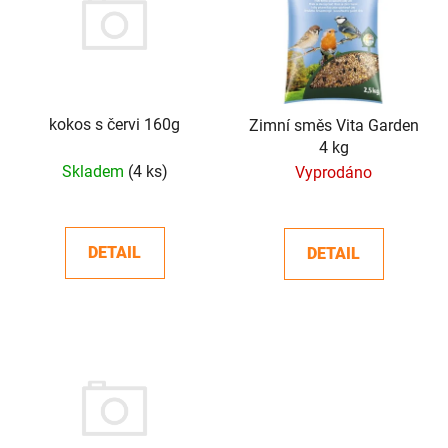
p
o
i
d
s
u
p
k
r
t
o
kokos s červi 160g
Zimní směs Vita Garden
ů
4 kg
d
Skladem
(4 ks)
Vyprodáno
u
k
t
DETAIL
DETAIL
ů