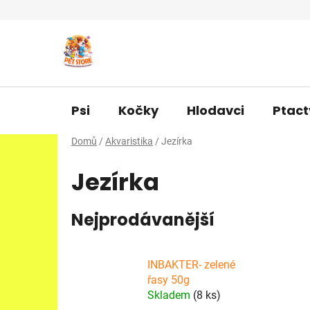
Přejít
na
obsah
Psi
Kočky
Hlodavci
Ptact
Domů
/
Akvaristika
/
Jezírka
Jezírka
Nejprodávanější
INBAKTER- zelené
řasy 50g
Skladem
(8 ks)