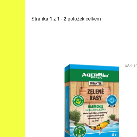
Stránka
1
z
1
-
2
položek celkem
V
ý
Kód:
1
p
i
s
p
r
o
d
u