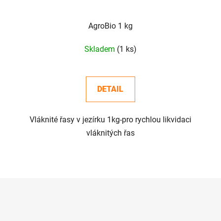
AgroBio 1 kg
Skladem
(1 ks)
DETAIL
Vláknité řasy v jezírku 1kg-pro rychlou likvidaci
vláknitých řas
O
v
l
á
d
a