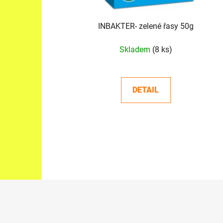
k
t
INBAKTER- zelené řasy 50g
ů
Skladem
(8 ks)
DETAIL
Z
á
p