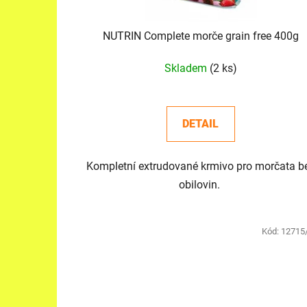
k
t
NUTRIN Complete morče grain free 400g
ů
Skladem
(2 ks)
DETAIL
Kompletní extrudované krmivo pro morčata b
obilovin.
Kód:
12715