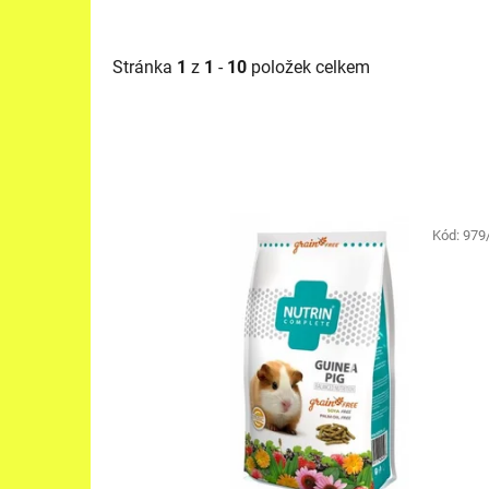
Stránka
1
z
1
-
10
položek celkem
V
ý
Kód:
979
p
i
s
p
r
o
d
u