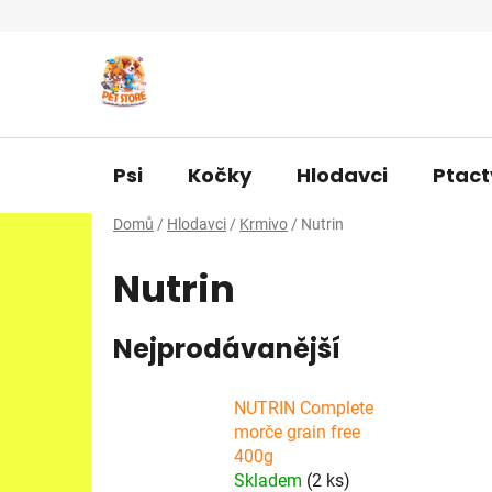
Přejít
na
obsah
Psi
Kočky
Hlodavci
Ptact
Domů
/
Hlodavci
/
Krmivo
/
Nutrin
Nutrin
Nejprodávanější
NUTRIN Complete
morče grain free
400g
Skladem
(2 ks)