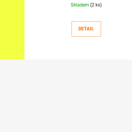
Skladem
(2 ks)
DETAIL
Z
á
p
a
t
í