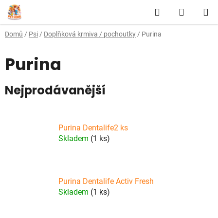
Přejít
Hledat
NÁKUP
na
obsah
KOŠÍK
Domů
/
Psi
/
Doplňková krmiva / pochoutky
/
Purina
Purina
Nejprodávanější
Purina Dentalife2 ks
Skladem
(1 ks)
Purina Dentalife Activ Fresh
Skladem
(1 ks)