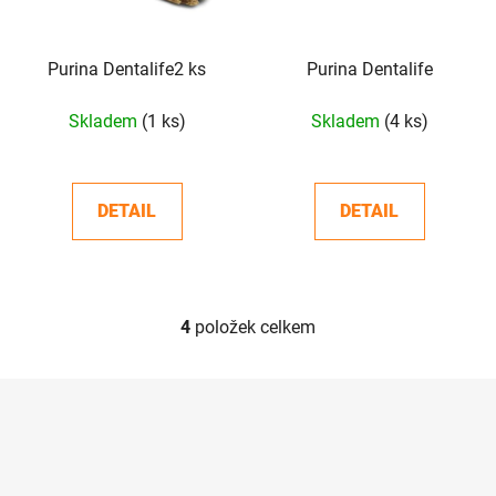
Purina Dentalife2 ks
Purina Dentalife
Skladem
(1 ks)
Skladem
(4 ks)
DETAIL
DETAIL
4
položek celkem
O
v
l
Z
á
á
d
p
a
a
c