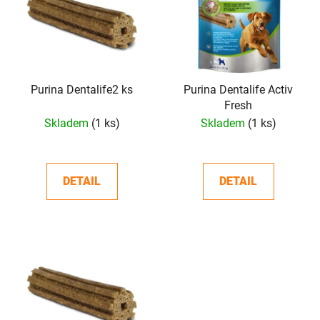
p
o
i
d
s
u
p
k
r
t
o
Purina Dentalife2 ks
Purina Dentalife Activ
ů
Fresh
d
Skladem
(1 ks)
Skladem
(1 ks)
u
k
t
DETAIL
DETAIL
ů