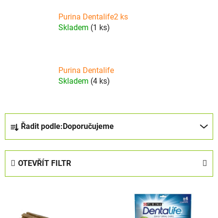
Purina Dentalife2 ks
Skladem
(1 ks)
Purina Dentalife
Skladem
(4 ks)
Ř
Řadit podle:
Doporučujeme
a
z
e
OTEVŘÍT FILTR
n
í
V
p
ý
r