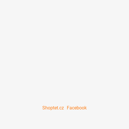
i
s
u
Shoptet.cz
Facebook