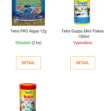
p
o
i
d
s
u
p
k
r
t
o
Tetra PRO Algae 12g
Tetra Guppy Mini Flakes
ů
- 100ml
d
Skladem
(2 ks)
Vyprodáno
u
k
t
DETAIL
DETAIL
ů