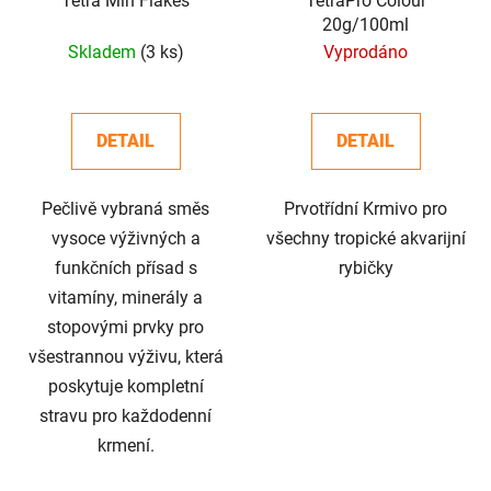
Tetra Min Flakes
TetraPro Colour
20g/100ml
Skladem
(3 ks)
Vyprodáno
DETAIL
DETAIL
Pečlivě vybraná směs
Prvotřídní Krmivo pro
vysoce výživných a
všechny tropické akvarijní
funkčních přísad s
rybičky
vitamíny, minerály a
stopovými prvky pro
všestrannou výživu, která
poskytuje kompletní
stravu pro každodenní
krmení.