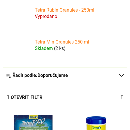
Tetra Rubin Granules - 250ml
Vyprodáno
Tetra Min Granules 250 ml
Skladem
(2 ks)
Ř
Řadit podle:
Doporučujeme
a
z
e
OTEVŘÍT FILTR
n
í
V
p
ý
r