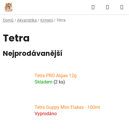
Přejít
Hledat
NÁKUP
na
obsah
KOŠÍK
Domů
/
Akvaristika
/
Krmení
/
Tetra
Tetra
Nejprodávanější
Tetra PRO Algae 12g
Skladem
(2 ks)
Tetra Guppy Mini Flakes - 100ml
Vyprodáno