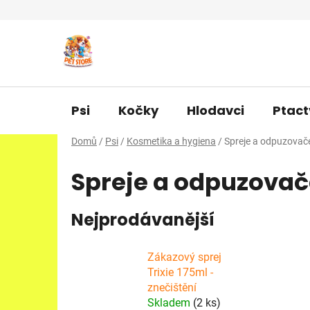
Přejít
na
obsah
Psi
Kočky
Hlodavci
Ptact
Domů
/
Psi
/
Kosmetika a hygiena
/
Spreje a odpuzovač
Spreje a odpuzovač
Nejprodávanější
Zákazový sprej
Trixie 175ml -
znečištění
Skladem
(2 ks)