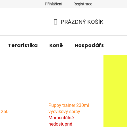
Přihlášení
Registrace
PRÁZDNÝ KOŠÍK
NÁKUPNÍ
KOŠÍK
Teraristika
Koně
Hospodářská zvířa
Puppy trainer 230ml
u 250
výcvikový spray
Momentálně
nedostupné