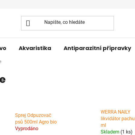
vo
Akvaristika
Antiparazitní přípravky
e
e
WERRA NAILY
Sprej Odpuzovač
likvidátor pach
psů 500ml Agro bio
ml
Vyprodáno
Skladem
(1 ks)