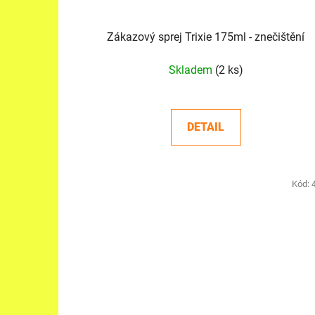
k
t
Zákazový sprej Trixie 175ml - znečištění
ů
Skladem
(2 ks)
DETAIL
Kód: