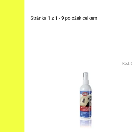
Stránka
1
z
1
-
9
položek celkem
V
ý
Kód:
p
i
s
p
r
o
d
u