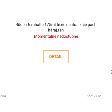
Rüden-fernhalte 175ml trixie-neutralizuje pach
háraj.fen
Momentálně nedostupné
DETAIL
3654
Kód:
2712