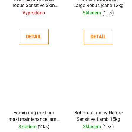
robus Sensitive Skin
Large Robus jehně 12kg
14kg
Vyprodáno
Skladem
(1 ks)
DETAIL
DETAIL
Fitmin dog medium
Brit Premium by Nature
maxi maintenance lamb
Sensitive Lamb 15kg
beef - 12 kg
Skladem
(2 ks)
Skladem
(1 ks)