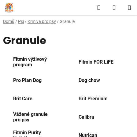
Přejít
Hledat
NÁKUP
na
obsah
KOŠÍK
Domů
/
Psi
/
Krmiva pro psy
/
Granule
Granule
Fitmin výživový
Fitmin FOR LiFE
program
Pro Plan Dog
Dog chow
Brit Care
Brit Premium
Vážené granule
Calibra
pro psy
Fitmin Purity
Nutrican