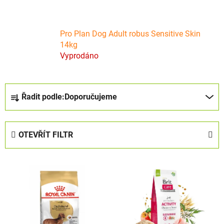
Pro Plan Dog Adult robus Sensitive Skin
14kg
Vyprodáno
Ř
Řadit podle:
Doporučujeme
a
z
e
OTEVŘÍT FILTR
n
í
V
p
ý
r
p
o
i
d
s
u