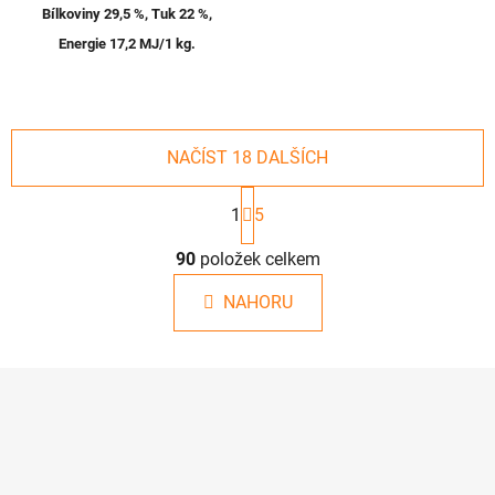
Bílkoviny 29,5 %, Tuk 22 %,
Energie 17,2 MJ/1 kg.
NAČÍST 18 DALŠÍCH
S
t
1
5
r
O
á
90
položek celkem
v
n
l
k
NAHORU
á
o
d
v
a
á
Z
c
n
á
í
í
p
p
r
a
v