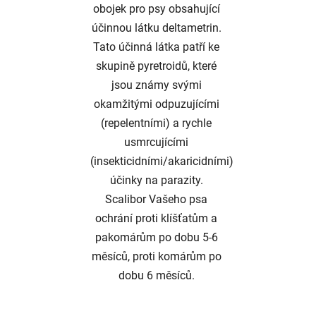
obojek pro psy obsahující
účinnou látku deltametrin.
Tato účinná látka patří ke
skupině pyretroidů, které
jsou známy svými
okamžitými odpuzujícími
(repelentními) a rychle
usmrcujícími
(insekticidními/akaricidními)
účinky na parazity.
Scalibor Vašeho psa
ochrání proti klíšťatům a
pakomárům po dobu 5-6
měsíců, proti komárům po
dobu 6 měsíců.