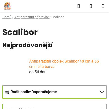
Přejít
Hledat
NÁKUP
na
obsah
KOŠÍK
Domů
/
Antiparazitní přípravky
/
Scalibor
Scalibor
Nejprodávanější
Antiparazitní obojek Scalibor 48 cm a 65
cm - bílá barva
do 5ti dnu
Ř
Řadit podle:
Doporučujeme
a
z
e