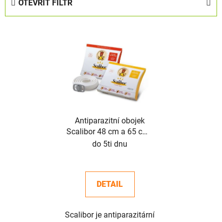
OTEVŘÍT FILTR
n
í
V
p
ý
r
p
o
i
d
s
u
p
k
r
t
o
Antiparazitní obojek
ů
Scalibor 48 cm a 65 cm -
d
bílá barva
do 5ti dnu
u
k
t
DETAIL
ů
Scalibor je antiparazitární