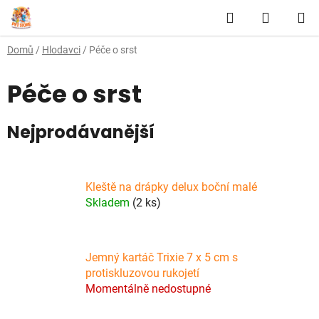
Přejít
Hledat
NÁKUP
na
obsah
KOŠÍK
Domů
/
Hlodavci
/
Péče o srst
Péče o srst
Nejprodávanější
Kleště na drápky delux boční malé
Skladem
(2 ks)
Jemný kartáč Trixie 7 x 5 cm s
protiskluzovou rukojetí
Momentálně nedostupné