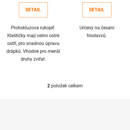
t
DETAIL
DETAIL
ů
Protiskluzová rukojeť.
Určený na česání
Kleštičky mají velmi ostré
hlodavců.
ostří, pro snadnou úpravu
drápků. Vhodné pro menší
druhy zvířat.
2
položek celkem
O
v
l
Z
á
á
d
p
a
a
c