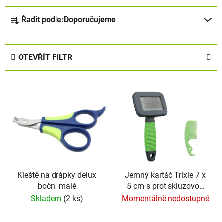
Ř
Řadit podle:
Doporučujeme
a
z
e
OTEVŘÍT FILTR
n
í
V
p
ý
r
p
o
i
d
s
u
p
k
r
t
o
Kleště na drápky delux
Jemný kartáč Trixie 7 x
ů
boční malé
5 cm s protiskluzovou
d
rukojetí
Skladem
(2 ks)
Momentálně nedostupné
u
k