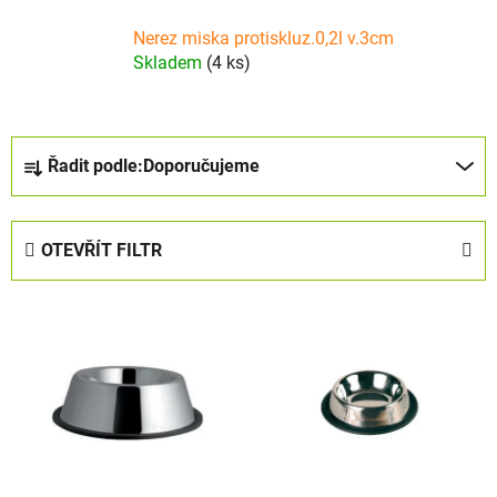
Nerez miska protiskluz.0,2l v.3cm
Skladem
(4 ks)
Ř
Řadit podle:
Doporučujeme
a
z
e
OTEVŘÍT FILTR
n
í
V
p
ý
r
p
o
i
d
s
u
p
k
r
t