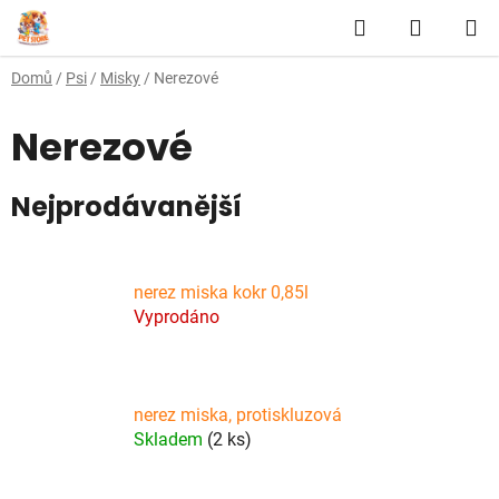
Přejít
Hledat
NÁKUP
na
obsah
KOŠÍK
Domů
/
Psi
/
Misky
/
Nerezové
Nerezové
Nejprodávanější
nerez miska kokr 0,85l
Vyprodáno
nerez miska, protiskluzová
Skladem
(2 ks)