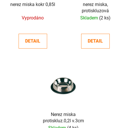
o
nerez miska kokr 0,85l
nerez miska,
ů
protiskluzová
d
Vyprodáno
Skladem
(2 ks)
u
k
t
DETAIL
DETAIL
ů
Nerez miska
protiskluz.0,2l v.3cm
Skladem
(4 ks)