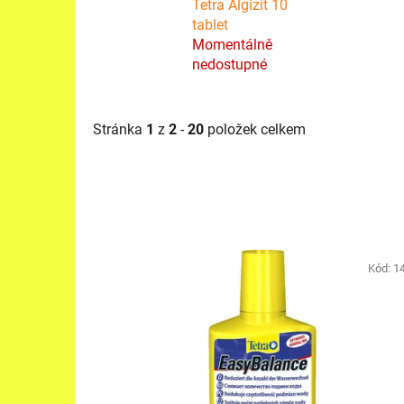
Tetra Algizit 10
tablet
Momentálně
nedostupné
Stránka
1
z
2
-
20
položek celkem
V
ý
Kód:
1
p
i
s
p
r