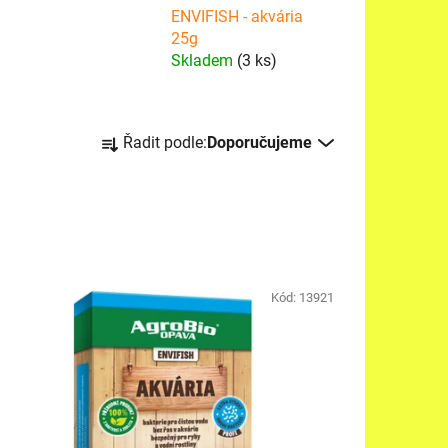
ENVIFISH - akvária
25g
Skladem
(3 ks)
Ř
Řadit podle:
Doporučujeme
a
z
e
n
í
p
Kód:
13921
r
o
d
u
k
t