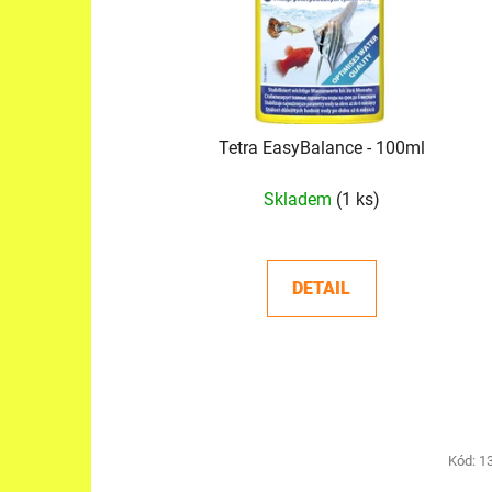
o
d
u
k
t
Tetra EasyBalance - 100ml
ů
Skladem
(1 ks)
DETAIL
Kód:
1