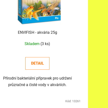
ů
ENVIFISH - akvária 25g
Skladem
(3 ks)
DETAIL
Přírodní bakteriální přípravek pro udržení
průzračné a čisté vody v akváriích.
Kód:
13261