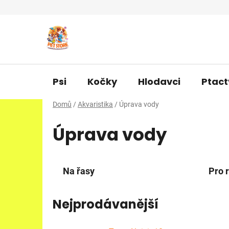
Přejít
na
obsah
Psi
Kočky
Hlodavci
Ptact
Domů
/
Akvaristika
/
Úprava vody
Úprava vody
Na řasy
Pro r
Nejprodávanější