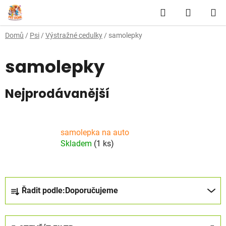
Přejít
Hledat
NÁKUP
na
obsah
KOŠÍK
Domů
/
Psi
/
Výstražné cedulky
/
samolepky
samolepky
Nejprodávanější
samolepka na auto
Skladem
(1 ks)
Ř
Řadit podle:
Doporučujeme
a
z
e