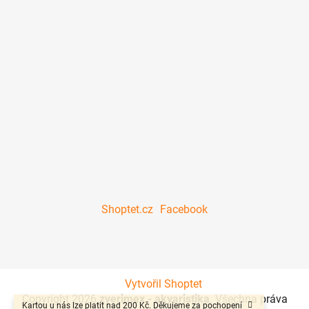
Shoptet.cz
Facebook
Vytvořil Shoptet
Copyright 2026
zverimex - akvaristika
. Všechna práva
Kartou u nás lze platit nad 200 Kč. Děkujeme za pochopení