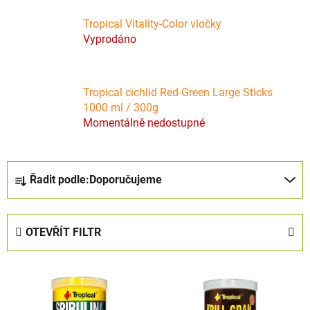
Tropical Vitality-Color vločky
Vyprodáno
Tropical cichlid Red-Green Large Sticks
1000 ml / 300g
Momentálně nedostupné
Ř
Řadit podle:
Doporučujeme
a
z
e
OTEVŘÍT FILTR
n
í
V
p
ý
r