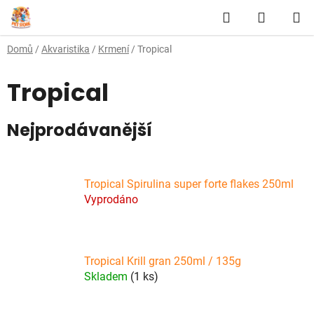
Přejít
Hledat
NÁKUP
na
obsah
KOŠÍK
Domů
/
Akvaristika
/
Krmení
/
Tropical
Tropical
Nejprodávanější
Tropical Spirulina super forte flakes 250ml
Vyprodáno
Tropical Krill gran 250ml / 135g
Skladem
(1 ks)