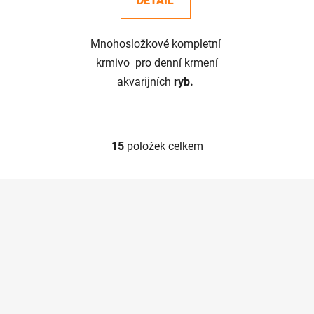
DETAIL
Mnohosložkové kompletní
krmivo pro denní krmení
akvarijních
ryb.
15
položek celkem
O
v
l
Z
á
á
d
p
a
a
c
t
í
í
p
r
v