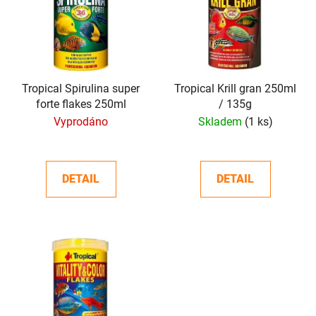
p
o
i
d
s
u
p
k
r
t
o
Tropical Spirulina super
Tropical Krill gran 250ml
ů
forte flakes 250ml
/ 135g
d
Vyprodáno
Skladem
(1 ks)
u
k
t
DETAIL
DETAIL
ů