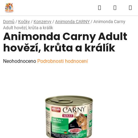
Přejít
Hledat
NÁKUP
na
obsah
KOŠÍK
Domů
/
Kočky
/
Konzervy
/
Animonda CARNY
/
Animonda Carny
Adult hovězí, krůta a králík
Animonda Carny Adult
hovězí, krůta a králík
Průměrné
Neohodnoceno
Podrobnosti hodnocení
hodnocení
produktu
je
0,0
z
5
hvězdiček.