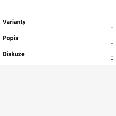
Varianty
Popis
Diskuze
Z
á
p
a
t
í