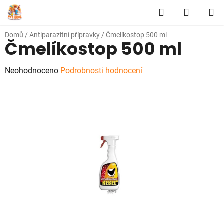
Přejít
Hledat
NÁKUP
na
obsah
KOŠÍK
Domů
/
Antiparazitní přípravky
/
Čmelíkostop 500 ml
Čmelíkostop 500 ml
Průměrné
Neohodnoceno
Podrobnosti hodnocení
hodnocení
produktu
je
0,0
z
5
hvězdiček.