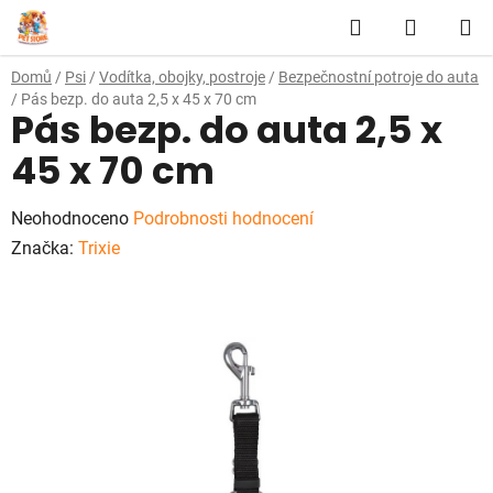
Přejít
Hledat
NÁKUP
na
obsah
KOŠÍK
Domů
/
Psi
/
Vodítka, obojky, postroje
/
Bezpečnostní potroje do auta
/
Pás bezp. do auta 2,5 x 45 x 70 cm
Pás bezp. do auta 2,5 x
45 x 70 cm
Průměrné
Neohodnoceno
Podrobnosti hodnocení
hodnocení
Značka:
Trixie
produktu
je
0,0
z
5
hvězdiček.