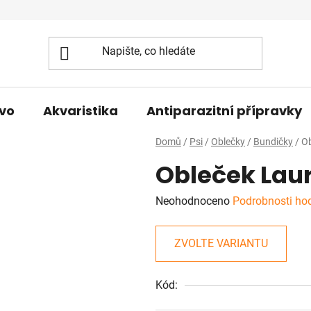
vo
Akvaristika
Antiparazitní přípravky
Domů
/
Psi
/
Oblečky
/
Bundičky
/
Ob
Obleček Lau
Průměrné
Neohodnoceno
Podrobnosti ho
hodnocení
produktu
ZVOLTE VARIANTU
je
0,0
Kód:
z