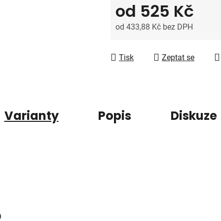
5
od
525 Kč
hvězdiček.
od
433,88 Kč
bez DPH
Měrná cena:
Tisk
Zeptat se
Varianty
Popis
Diskuze
9