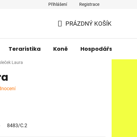
Přihlášení
Registrace
PRÁZDNÝ KOŠÍK
NÁKUPNÍ
KOŠÍK
Teraristika
Koně
Hospodářská zvířa
leček Laura
ra
dnocení
8483/C.2