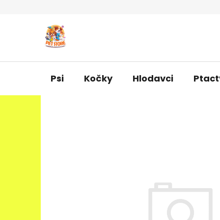
Přejít
na
obsah
Psi
Kočky
Hlodavci
Ptact