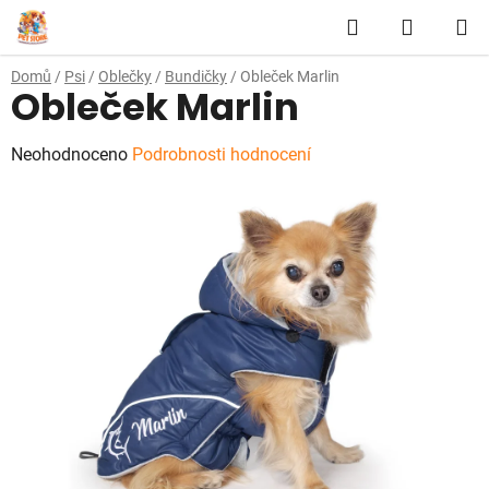
Přejít
Hledat
NÁKUP
na
obsah
KOŠÍK
Domů
/
Psi
/
Oblečky
/
Bundičky
/
Obleček Marlin
Obleček Marlin
Průměrné
Neohodnoceno
Podrobnosti hodnocení
hodnocení
produktu
je
0,0
z
5
hvězdiček.