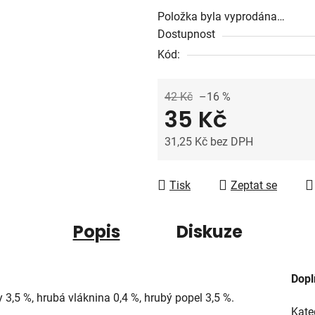
0,0
Položka byla vyprodána…
z
Dostupnost
5
Kód:
hvězdiček.
42 Kč
–16 %
35 Kč
31,25 Kč bez DPH
Měrná cena:
Tisk
Zeptat se
Popis
Diskuze
Dopl
y 3,5 %, hrubá vláknina 0,4 %, hrubý popel 3,5 %.
Kate