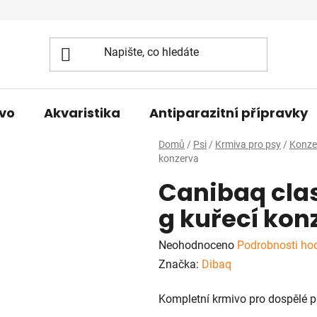
vo
Akvaristika
Antiparazitní přípravky
Domů
/
Psi
/
Krmiva pro psy
/
Konze
konzerva
Canibaq clas
g kuřecí kon
Průměrné
Neohodnoceno
Podrobnosti ho
hodnocení
Značka:
Dibaq
produktu
Kompletní krmivo pro dospělé 
je