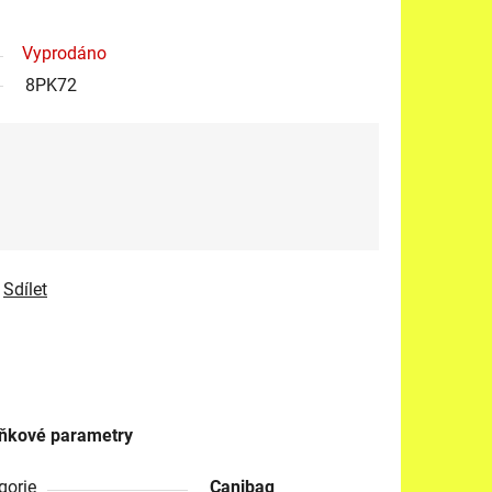
Vyprodáno
8PK72
Sdílet
ňkové parametry
gorie
Canibaq