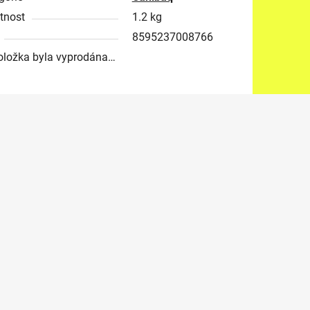
tnost
1.2 kg
8595237008766
oložka byla vyprodána…