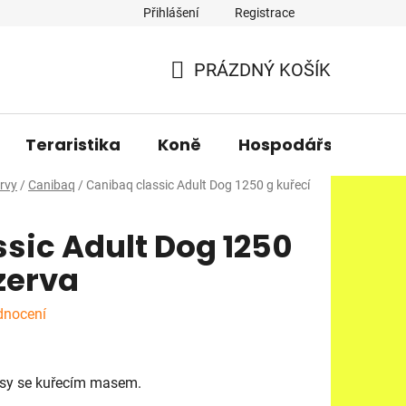
Přihlášení
Registrace
PRÁZDNÝ KOŠÍK
NÁKUPNÍ
KOŠÍK
Teraristika
Koně
Hospodářská zvířa
rvy
/
Canibaq
/
Canibaq classic Adult Dog 1250 g kuřecí
sic Adult Dog 1250
zerva
dnocení
psy se kuřecím masem.