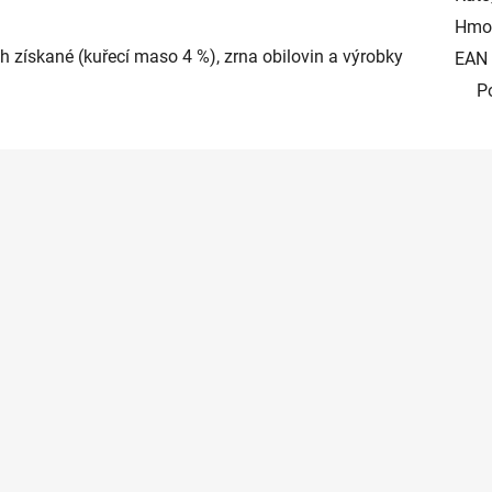
Hmo
h získané (kuřecí maso 4 %), zrna obilovin a výrobky
EAN
P