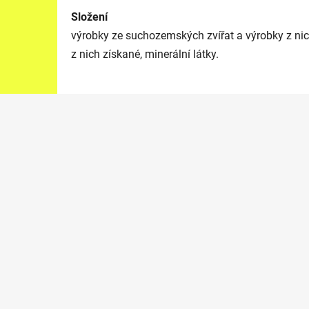
Složení
výrobky ze suchozemských zvířat a výrobky z nic
z nich získané, minerální látky.
Z
á
p
a
t
í