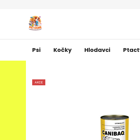
Přejít
na
obsah
Psi
Kočky
Hlodavci
Ptact
AKCE