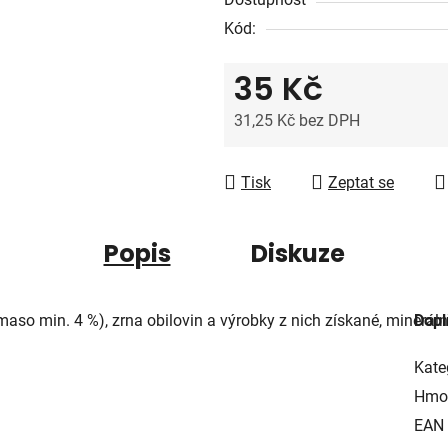
0,0
Kód:
z
5
35 Kč
hvězdiček.
31,25 Kč bez DPH
Měrná cena:
Tisk
Zeptat se
Popis
Diskuze
so min. 4 %), zrna obilovin a výrobky z nich získané, minerální
Dopl
Kate
Hmo
EAN