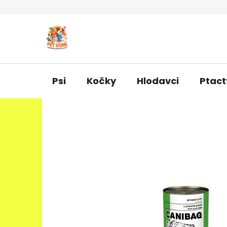
Přejít
na
obsah
Psi
Kočky
Hlodavci
Ptact