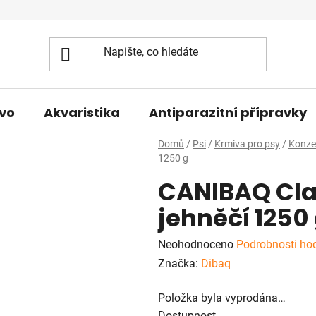
vo
Akvaristika
Antiparazitní přípravky
Domů
/
Psi
/
Krmiva pro psy
/
Konze
1250 g
CANIBAQ Cla
jehněčí 1250
Průměrné
Neohodnoceno
Podrobnosti ho
hodnocení
Značka:
Dibaq
produktu
Položka byla vyprodána…
je
Dostupnost