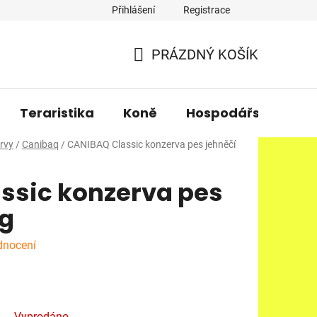
Přihlášení
Registrace
PRÁZDNÝ KOŠÍK
NÁKUPNÍ
KOŠÍK
Teraristika
Koně
Hospodářská zvířa
rvy
/
Canibaq
/
CANIBAQ Classic konzerva pes jehněčí
ssic konzerva pes
 g
dnocení
Vyprodáno