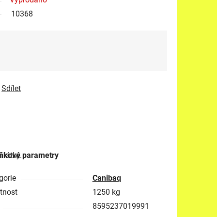
10368
Sdílet
 látky.
ňkové parametry
gorie
Canibaq
tnost
1250 kg
8595237019991