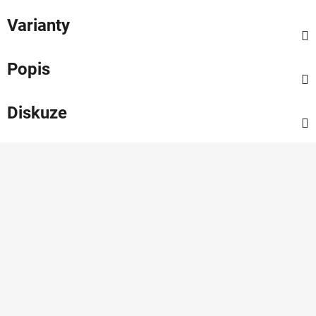
Varianty
Popis
Diskuze
Z
á
p
a
t
í