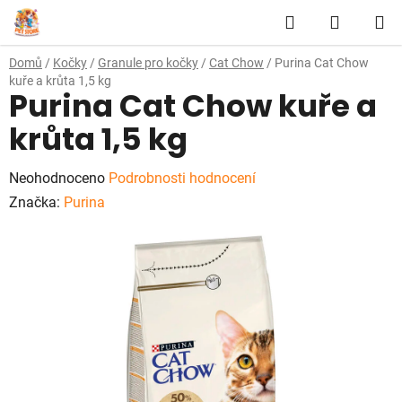
Přejít
Hledat
NÁKUP
na
obsah
KOŠÍK
Domů
/
Kočky
/
Granule pro kočky
/
Cat Chow
/
Purina Cat Chow
kuře a krůta 1,5 kg
Purina Cat Chow kuře a
krůta 1,5 kg
Průměrné
Neohodnoceno
Podrobnosti hodnocení
hodnocení
Značka:
Purina
produktu
je
0,0
z
5
hvězdiček.