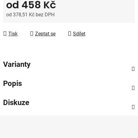
od
458 Kč
od
378,51 Kč
bez DPH
Měrná cena:
Tisk
Zeptat se
Sdílet
Varianty
Popis
Diskuze
Z
á
p