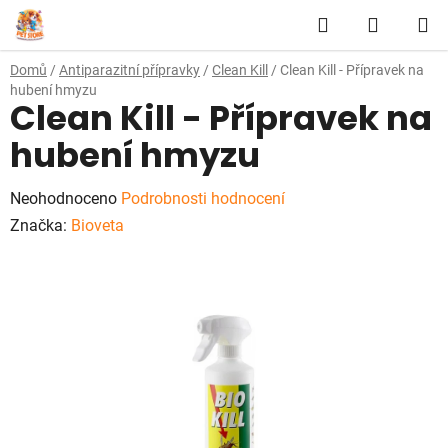
Přejít
Hledat
NÁKUP
na
obsah
KOŠÍK
Domů
/
Antiparazitní přípravky
/
Clean Kill
/
Clean Kill - Přípravek na
hubení hmyzu
Clean Kill - Přípravek na
hubení hmyzu
Průměrné
Neohodnoceno
Podrobnosti hodnocení
hodnocení
Značka:
Bioveta
produktu
je
0,0
z
5
hvězdiček.