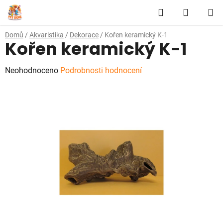
Přejít
Hledat
NÁKUP
na
obsah
KOŠÍK
Domů
/
Akvaristika
/
Dekorace
/
Kořen keramický K-1
Kořen keramický K-1
Průměrné
Neohodnoceno
Podrobnosti hodnocení
hodnocení
produktu
je
0,0
z
5
hvězdiček.