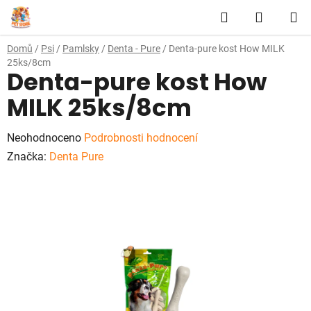
Přejít
Hledat
NÁKUP
na
obsah
KOŠÍK
Domů
/
Psi
/
Pamlsky
/
Denta - Pure
/
Denta-pure kost How MILK
25ks/8cm
Denta-pure kost How
MILK 25ks/8cm
Průměrné
Neohodnoceno
Podrobnosti hodnocení
hodnocení
Značka:
Denta Pure
produktu
je
0,0
z
5
hvězdiček.