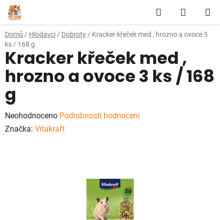
Přejít
Hledat
NÁKUP
na
obsah
KOŠÍK
Domů
/
Hlodavci
/
Dobroty
/
Kracker křeček med , hrozno a ovoce 3
ks / 168 g
Kracker křeček med ,
hrozno a ovoce 3 ks / 168
g
Průměrné
Neohodnoceno
Podrobnosti hodnocení
hodnocení
Značka:
Vitakraft
produktu
je
0,0
z
5
hvězdiček.