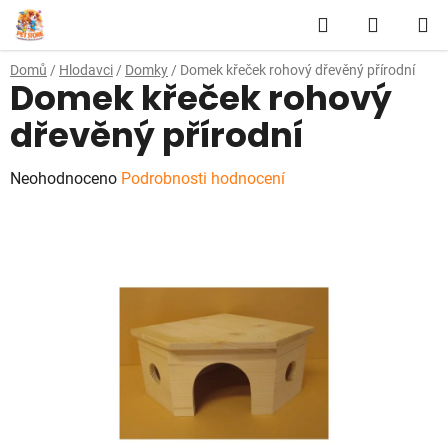
Přejít
Hledat
NÁKUP
na
obsah
KOŠÍK
Domů
/
Hlodavci
/
Domky
/
Domek křeček rohový dřevěný přírodní
Domek křeček rohový
dřevěný přírodní
Průměrné
Neohodnoceno
Podrobnosti hodnocení
hodnocení
produktu
je
0,0
z
5
hvězdiček.