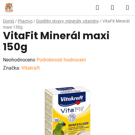
Přejít
Hledat
NÁKUP
na
obsah
KOŠÍK
Domů
/
Ptactvo
/
Doplňky stravy, minerály, vitamíny
/
VitaFit Minerál
maxi 150g
VitaFit Minerál maxi
150g
Průměrné
Neohodnoceno
Podrobnosti hodnocení
hodnocení
Značka:
Vitakraft
produktu
je
0,0
z
5
hvězdiček.