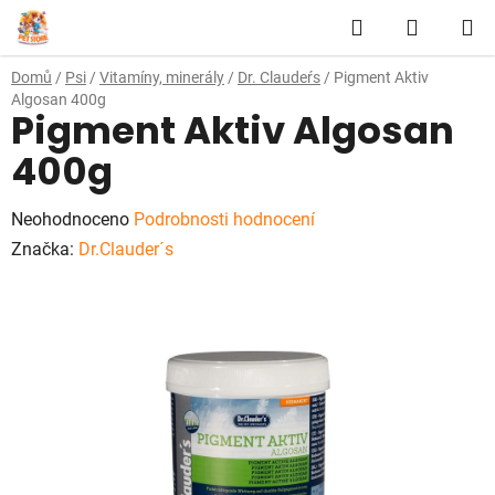
Přejít
Hledat
NÁKUP
na
obsah
KOŠÍK
Domů
/
Psi
/
Vitamíny, minerály
/
Dr. Claudeŕs
/
Pigment Aktiv
Algosan 400g
Pigment Aktiv Algosan
400g
Průměrné
Neohodnoceno
Podrobnosti hodnocení
hodnocení
Značka:
Dr.Clauder´s
produktu
je
0,0
z
5
hvězdiček.