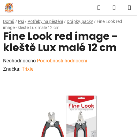
Přejít
Hledat
NÁKUP
na
obsah
KOŠÍK
Domů
/
Psi
/
Potřeby na pěstění
/
Drápky, packy
/
Fine Look red
image - kleště Lux malé 12 cm
Fine Look red image -
kleště Lux malé 12 cm
Průměrné
Neohodnoceno
Podrobnosti hodnocení
hodnocení
Značka:
Trixie
produktu
je
0,0
z
5
hvězdiček.