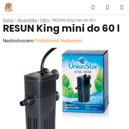
Přejít
Hledat
NÁKUP
na
obsah
KOŠÍK
Domů
/
Akvaristika
/
Filtry
/
RESUN King mini do 60 l
RESUN King mini do 60 l
Průměrné
Neohodnoceno
Podrobnosti hodnocení
hodnocení
produktu
je
0,0
z
5
hvězdiček.