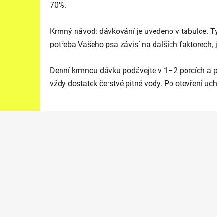
70%.
Krmný návod: dávkování je uvedeno v tabulce. Tyt
potřeba Vašeho psa závisí na dalších faktorech, 
Denní krmnou dávku podávejte v 1–2 porcích a při
vždy dostatek čerstvé pitné vody. Po otevření u
Z
á
p
a
t
í