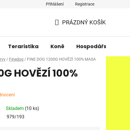
Přihlášení
Registrace
PRÁZDNÝ KOŠÍK
NÁKUPNÍ
KOŠÍK
Teraristika
Koně
Hospodářská zvířa
rvy
/
Finedog
/
FINE DOG 1200G HOVĚZÍ 100% MASA
00G HOVĚZÍ 100%
dnocení
Skladem
(10 ks)
979/193