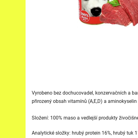
Vyrobeno bez dochucovadel, konzervačních a bar
přirozený obsah vitamínů (A,E,D) a aminokyselin (
Složení: 100% maso a vedlejší produkty živočišn
Analytické složky: hrubý protein 16%, hrubý tuk 