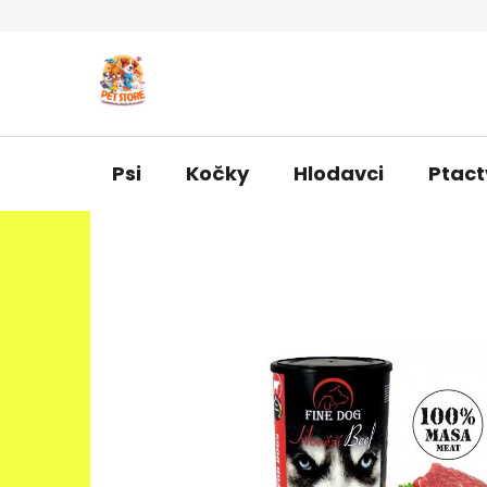
Přejít
na
obsah
Psi
Kočky
Hlodavci
Ptact