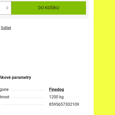
DO KOŠÍKU
Sdílet
ňkové parametry
gorie
Finedog
tnost
1200 kg
8595657302109