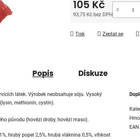
105 Kč
z
5
93,75 Kč bez DPH
hvězdiček.
Měrná cena:
Tisk
Zeptat se
Popis
Diskuze
vících látek. Výrobek neobsahuje sóju. Vysoký
Dopl
lysin, methionín, cystín).
Kate
Hmo
ého původu (hovězí droby, hovězí maso).
EAN
11%, hrubý popel 2,5%, hrubá vláknina 0,5%, vlhkost