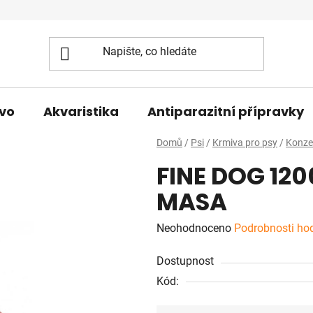
vo
Akvaristika
Antiparazitní přípravky
Domů
/
Psi
/
Krmiva pro psy
/
Konze
FINE DOG 12
MASA
Průměrné
Neohodnoceno
Podrobnosti ho
hodnocení
Dostupnost
produktu
Kód:
je
0,0