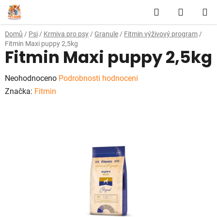
Přejít
Hledat
NÁKUP
na
obsah
KOŠÍK
Domů
/
Psi
/
Krmiva pro psy
/
Granule
/
Fitmin výživový program
/
Fitmin Maxi puppy 2,5kg
Fitmin Maxi puppy 2,5kg
Průměrné
Neohodnoceno
Podrobnosti hodnocení
hodnocení
Značka:
Fitmin
produktu
je
0,0
z
5
hvězdiček.