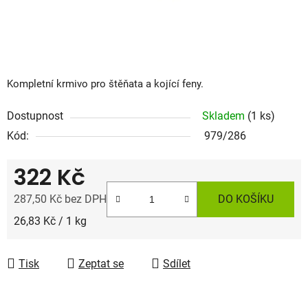
Kompletní krmivo pro štěňata a kojící feny.
Dostupnost
Skladem
(1 ks)
Kód:
979/286
322 Kč
287,50 Kč bez DPH
DO KOŠÍKU
Měrná cena:
26,83 Kč / 1 kg
Tisk
Zeptat se
Sdílet