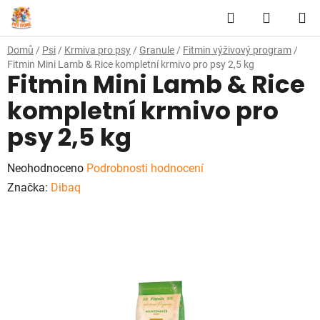
Přejít
Hledat
NÁKUP
na
obsah
KOŠÍK
Domů
/
Psi
/
Krmiva pro psy
/
Granule
/
Fitmin výživový program
/
Fitmin Mini Lamb & Rice kompletní krmivo pro psy 2,5 kg
Fitmin Mini Lamb & Rice
kompletní krmivo pro
psy 2,5 kg
Průměrné
Neohodnoceno
Podrobnosti hodnocení
hodnocení
Značka:
Dibaq
produktu
je
0,0
z
5
hvězdiček.