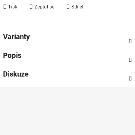
Tisk
Zeptat se
Sdílet
Varianty
Popis
Diskuze
Z
á
p
a
t
í