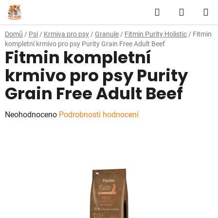
Přejít
Hledat
NÁKUP
na
obsah
KOŠÍK
Domů
/
Psi
/
Krmiva pro psy
/
Granule
/
Fitmin Purity Holistic
/
Fitmin
kompletní krmivo pro psy Purity Grain Free Adult Beef
Fitmin kompletní
krmivo pro psy Purity
Grain Free Adult Beef
Průměrné
Neohodnoceno
Podrobnosti hodnocení
hodnocení
produktu
je
0,0
z
5
hvězdiček.